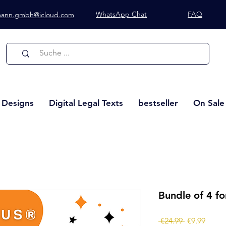
WhatsApp Chat
FAQ
lmann.gmbh@icloud.com
Whatsapp Chat
l Designs
Digital Legal Texts
bestseller
On Sale
Bundle of 4 fo
Regular
Sale
 €24.99 
€9.99