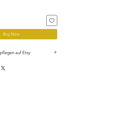
Buy Now
pflegen auf Etsy
zur Anleitung zu gelangen, wie Sie
 Etsy einfügen können.