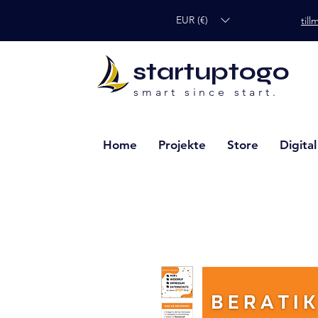
EUR (€)
til
startuptogo
smart since start.
Home
Projekte
Store
Digita