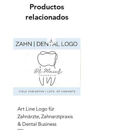
Productos
relacionados
Art Line Logo für
Art Line Logo für
Zahnärzte, Zahnarztpraxis
Reittherapie,
& Dental Business
Reitpädagogik, Reitl