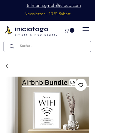
tillmann.gmbh@icloud.com
Newsletter - 10 % Rabatt
iniciotogo
smart since start.