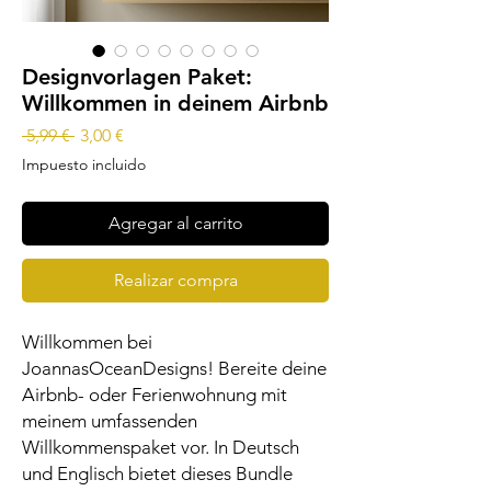
Designvorlagen Paket:
Willkommen in deinem Airbnb
Precio
Precio
 5,99 € 
3,00 €
de
Impuesto incluido
oferta
Agregar al carrito
Realizar compra
Willkommen bei
JoannasOceanDesigns! Bereite deine
Airbnb- oder Ferienwohnung mit
meinem umfassenden
Willkommenspaket vor. In Deutsch
und Englisch bietet dieses Bundle