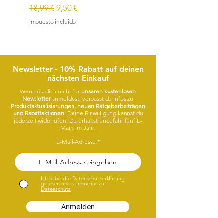
Precio
Precio de oferta
Precio
18,99 €
9,50 €
15,99 €
Impuesto incluido
Impuesto incluido
Newsletter - 10% Rabatt auf deinen
nächsten Einkauf
Wenn du dich nicht für
unseren kostenlosen
Newsletter
anmeldest, verpasst du Infos zu
Produktaktualisierungen, neuen Ratgeberbeiträgen
und Rabattaktionen
. Deine Einwilligung kannst du
jederzeit widerrufen. Du erhältst ungefähr fünf E-
Mails im Jahr.
E-Mail-Adresse
Ich habe die Datenschutzerklärung
gelesen und stimme ihr zu.
Datenschutz
Anmelden