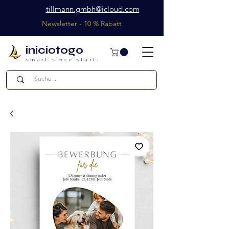
tillmann.gmbh@icloud.com
Newsletter - 10 % Rabatt
iniciotogo
smart since start.