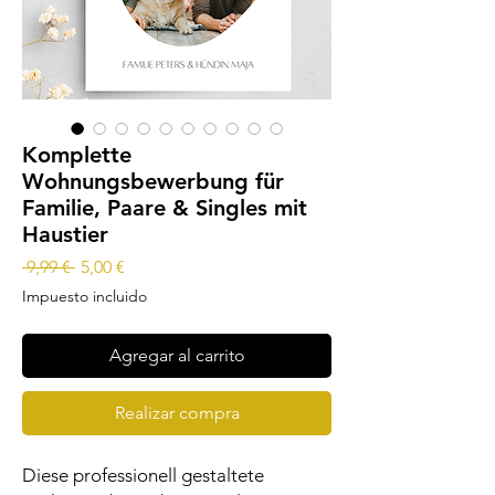
Komplette
Wohnungsbewerbung für
Familie, Paare & Singles mit
Haustier
Precio
Precio
 9,99 € 
5,00 €
de
Impuesto incluido
oferta
Agregar al carrito
Realizar compra
Diese professionell gestaltete