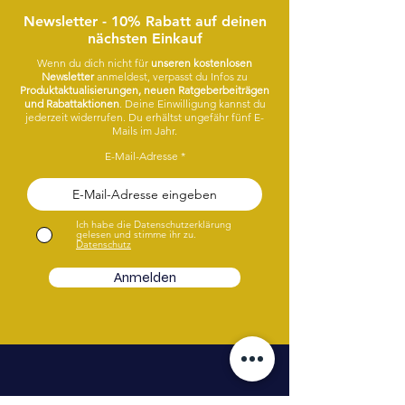
Newsletter - 10% Rabatt auf deinen
nächsten Einkauf
Wenn du dich nicht für
unseren kostenlosen
Newsletter
anmeldest, verpasst du Infos zu
Produktaktualisierungen, neuen Ratgeberbeiträgen
und Rabattaktionen
. Deine Einwilligung kannst du
jederzeit widerrufen. Du erhältst ungefähr fünf E-
Mails im Jahr.
E-Mail-Adresse
Ich habe die Datenschutzerklärung
gelesen und stimme ihr zu.
Datenschutz
Anmelden
¿Tenes alguna pregunta o