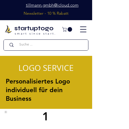
tillmann.gmbh@icloud.com
Newsletter - 10 % Rabatt
startuptogo
smart since start.
LOGO SERVICE
Personalisiertes Logo
individuell für dein
Business
1