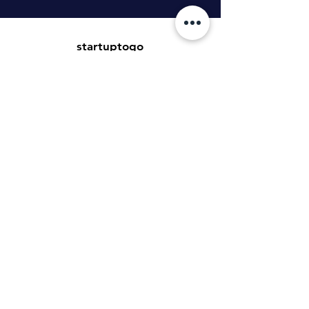
startuptogo
Benedikt Tillmann GmbH
Hauptstraße 16
99869 Weingarten
tillmann.gmbh@icloud.com
Kundenservice
Kontakt
Hilfe-Center
Informationen zur Authentizität von
Bewertungen
Newsletter