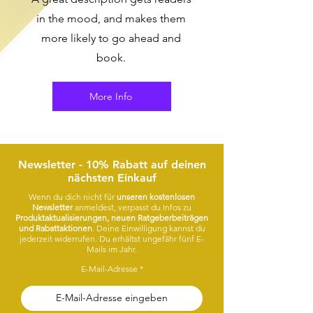
in the mood, and makes them
more likely to go ahead and
book.
More Info
Newsletter - 10% Rabatt auf deinen
nächsten Einkauf
Wenn du dich nicht für
unseren kostenlosen
Newsletter
anmeldest, verpasst du Infos zu
Produktaktualisierungen, neuen Ratgeberbeiträgen
und Rabattaktionen
. Deine Einwilligung kannst du
jederzeit widerrufen. Du erhältst ungefähr fünf E-
Mails im Jahr.
E-Mail-Adresse