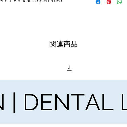
stellt. Einfaches kopieren und
Produkt, dass du mi
Formular selbstst
erhältst einen Downl
In deinem kasuwa
digitalen Word Datei
Beschaffenheit nicht
関連商品