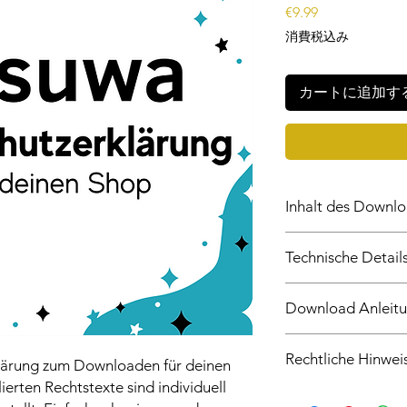
価
€9.99
格
消費税込み
カートに追加す
Inhalt des Downl
5 seitiges Word
Technische Detail
einfach auf dein
basierend auf d
Stand: 2024
verständlich aus
Download Anleit
in deutscher Spr
zur sicheren Han
nach deutschem 
Digitalen Artikel 
Word Dokument
Rechtliche Hinwei
Nach dem Kauf sen
klärung zum Downloaden für deinen
A4 Format
Download-Link. O
erten Rechtstexte sind individuell
Seitenanzahl: 5
Es handelt sich ausd
hier herunterlade
kein Abonnement