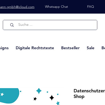
Whatsapp Chat
FAQ
lmann.gmbh@icloud.com
Whatsapp Chat
signs
Digitale Rechtstexte
Bestseller
Sale
B
Datenschutzer
Shop