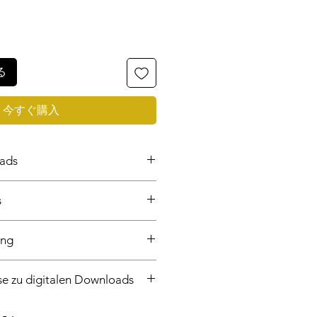
る
今すぐ購入
oads
 Dokument zum Downloaden
s
en Shop anpassbar
er europäischen DSGVO
formulierte Bestimmungen
ung
ache
dhabung deines Shops
Recht
bezahlen
se zu digitalen Downloads
den wir dir eine E-Mail mit einem
der du kannst deine Dateien auch
rücklich NICHT um ein physisches
n