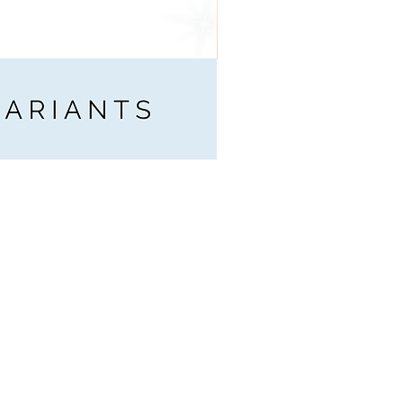
Art Line Logo für Reitther
通常価格
セール価格
€15.99
€8.00
消費税込み