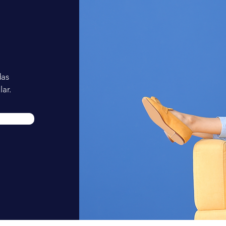
das
ar.