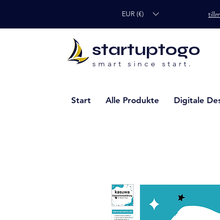
EUR (€)
til
startuptogo
smart since start.
Start
Alle Produkte
Digitale De