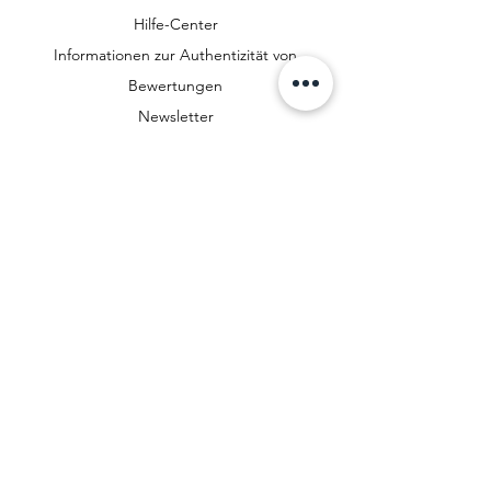
Hilfe-Center
Informationen zur Authentizität von
Bewertungen
Newsletter
Richtlinien
Datenschutzerklärung
AGB
Zahlungsmethoden
FAQ
Cookies
Impressum
Widerrufsbelehrung