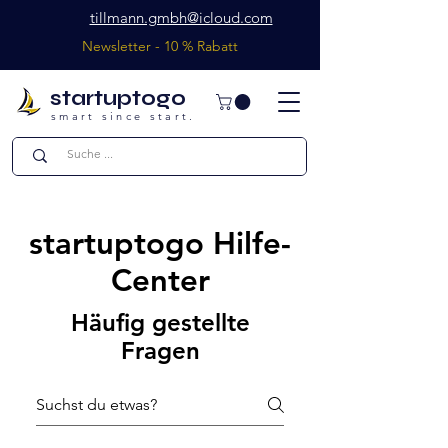
tillmann.gmbh@icloud.com
Newsletter - 10 % Rabatt
startuptogo
smart since start.
startuptogo Hilfe-
Center
Häufig gestellte
Fragen