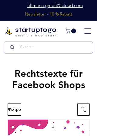
tillmann.gmbh@icloud.com
Newsletter - 10 % Rabatt
startuptogo
smart since start.
Rechtstexte für
Facebook Shops
Φίλτρο