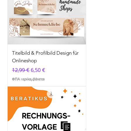
Titelbild & Profilbild Design für
Onlineshop
Κανονική τιμή
Τιμή Έκπτωσης
12,99 €
6,50 €
ΦΠΑ περιλαμβάνεται