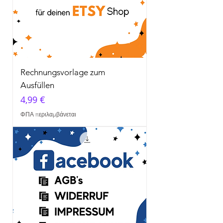
Rechnungsvorlage zum
Ausfüllen
Τιμή
4,99 €
ΦΠΑ περιλαμβάνεται