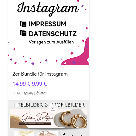
2er Bundle für Instagram
Κανονική τιμή
Τιμή Έκπτωσης
14,99 €
9,99 €
ΦΠΑ περιλαμβάνεται