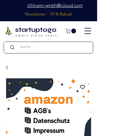
tillmann.gmbh@icloud.com
Newsletter - 10 % Rabatt
startuptogo
smart since start.