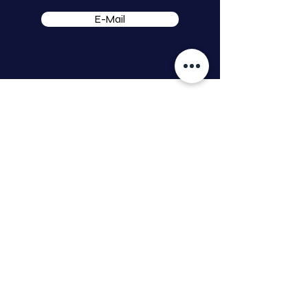
E-Mail
startuptogo
Benedikt Tillmann GmbH
Hauptstraße 16
99869 Weingarten
tillmann.gmbh@icloud.com
Kundenservice
Kontakt
Hilfe-Center
Informationen zur Authentizität von