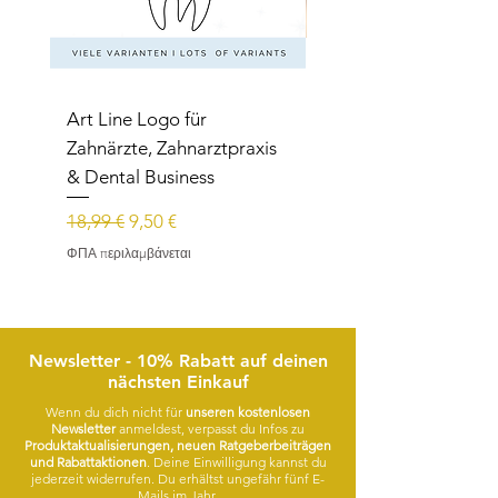
Art Line Logo für
Art Line Logo für
Zahnärzte, Zahnarztpraxis
Reittherapie,
& Dental Business
Reitpädagogik, Reitl
Κανονική τιμή
Τιμή Έκπτωσης
Κανονική τιμή
18,99 €
9,50 €
15,99 €
ΦΠΑ περιλαμβάνεται
ΦΠΑ περιλαμβάνεται
Newsletter - 10% Rabatt auf deinen
nächsten Einkauf
Wenn du dich nicht für
unseren kostenlosen
Newsletter
anmeldest, verpasst du Infos zu
Produktaktualisierungen, neuen Ratgeberbeiträgen
und Rabattaktionen
. Deine Einwilligung kannst du
jederzeit widerrufen. Du erhältst ungefähr fünf E-
Mails im Jahr.