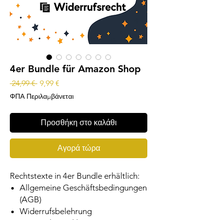
4er Bundle für Amazon Shop
Κανονική
Τιμή
 24,99 € 
9,99 €
τιμή
Έκπτωσης
ΦΠΑ Περιλαμβάνεται
Προσθήκη στο καλάθι
Αγορά τώρα
Rechtstexte in 4er Bundle erhältlich:
Allgemeine Geschäftsbedingungen
(AGB)
Widerrufsbelehrung