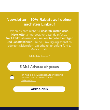
wird.
Lass dich von meinen Designs faszinieren.
Viel Spaß!
Newsletter - 10% Rabatt auf deinen
nächsten Einkauf
Wenn du dich nicht für
unseren kostenlosen
Newsletter
anmeldest, verpasst du Infos zu
Produktaktualisierungen, neuen Ratgeberbeiträgen
und Rabattaktionen
. Deine Einwilligung kannst du
jederzeit widerrufen. Du erhältst ungefähr fünf E-
Mails im Jahr.
E-Mail-Adresse
Ich habe die Datenschutzerklärung
gelesen und stimme ihr zu.
Datenschutz
Anmelden