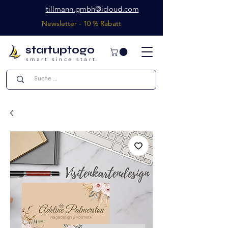
tillmann.gmbh@icloud.com
Newsletter - 10 % Rabatt
startuptogo
smart since start.