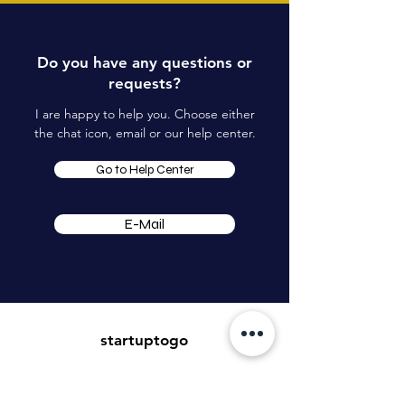
Do you have any questions or
requests?
I are happy to help you. Choose either
the chat icon, email or our help center.
Go to Help Center
E-Mail
startuptogo
Benedikt Tillmann GmbH
Mühlenstrasse 45