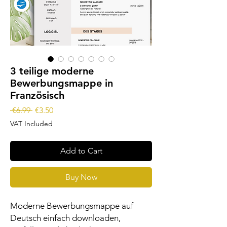
3 teilige moderne
Bewerbungsmappe in
Französisch
Regular
Sale
 €6.99 
€3.50
Price
Price
VAT Included
Add to Cart
Buy Now
Moderne Bewerbungsmappe auf
Deutsch einfach downloaden,