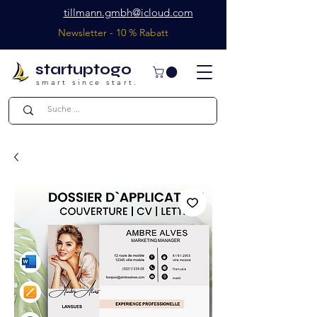
tillmann.gmbh@icloud.com
Newsletter - 10 % Rabatt
startuptogo
smart since start.