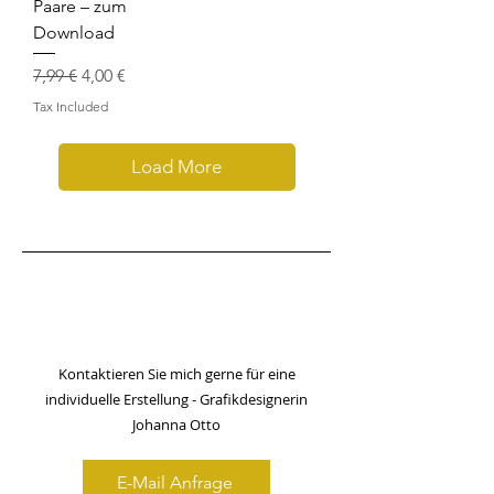
Paare – zum
Download
Regular Price
Sale Price
7,99 €
4,00 €
Tax Included
Load More
Benötigen Sie individuelle
Grafikdesigns, wie Logo oder
Visitenkarten Designs?
Kontaktieren Sie mich gerne für eine
individuelle Erstellung - Grafikdesignerin
Johanna Otto
E-Mail Anfrage