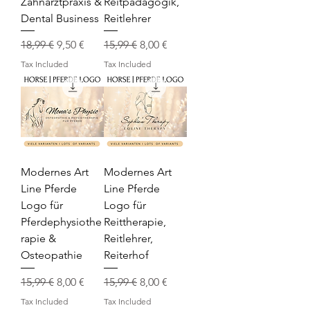
Zahnarztpraxis &
Reitpädagogik,
Dental Business
Reitlehrer
Regular Price
Sale Price
Regular Price
Sale Price
18,99 €
9,50 €
15,99 €
8,00 €
Tax Included
Tax Included
Modernes Art
Modernes Art
Line Pferde
Line Pferde
Logo für
Logo für
Pferdephysiothe
Reittherapie,
rapie &
Reitlehrer,
Osteopathie
Reiterhof
Regular Price
Sale Price
Regular Price
Sale Price
15,99 €
8,00 €
15,99 €
8,00 €
Tax Included
Tax Included