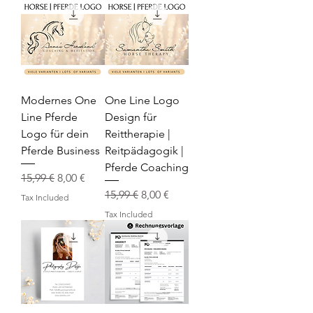
Modernes One
One Line Logo
Line Pferde
Design für
Logo für dein
Reittherapie |
Pferde Business
Reitpädagogik |
Pferde Coaching
Regular Price
Sale Price
15,99 €
8,00 €
Regular Price
Sale Price
15,99 €
8,00 €
Tax Included
Tax Included