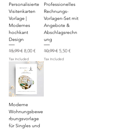
Personalisierte
Professionelles
Visitenkarten
Rechnungs-
Vorlage |
Vorlagen-Set mit
Modernes
Angebote &
hochkant
Abschlagsrechn
Design
ung
Regular Price
Sale Price
Regular Price
Sale Price
15,99 €
8,00 €
10,99 €
5,50 €
Tax Included
Tax Included
Moderne
Wohnungsbewe
rbungsvorlage
für Singles und