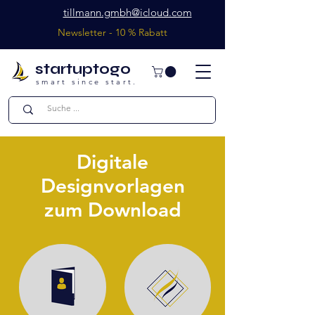
tillmann.gmbh@icloud.com
Newsletter - 10 % Rabatt
startuptogo
smart since start.
Digitale
Designvorlagen
zum Download