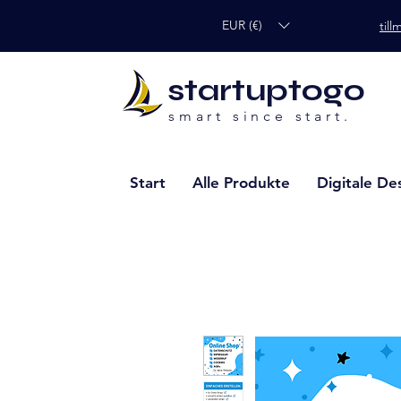
EUR (€)
til
startuptogo
smart since start.
Start
Alle Produkte
Digitale De