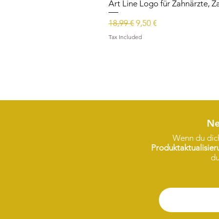
Art Line Logo für Zahnärzte, Z
Regular Price
Sale Price
18,99 €
9,50 €
Tax Included
Ne
Wenn du dich
Produktaktualisie
du