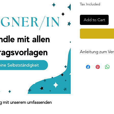
Price
Pric
Tax Included
Add to Cart
Anleitung zum Ver
Hier
erfahren Sie, wi
E-Mail rechtssicher e
https://www.startupt
machen-designer
olg mit unserem umfassenden