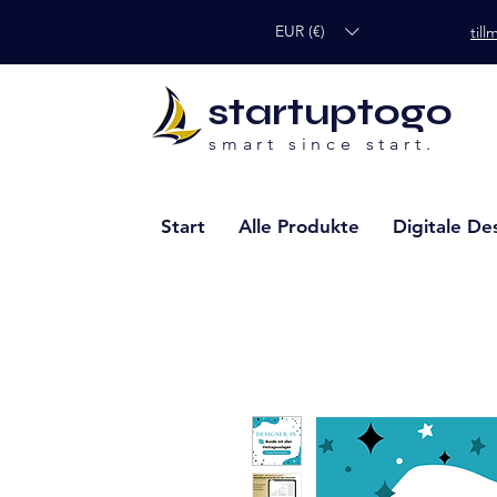
EUR (€)
til
startuptogo
smart since start.
Start
Alle Produkte
Digitale De