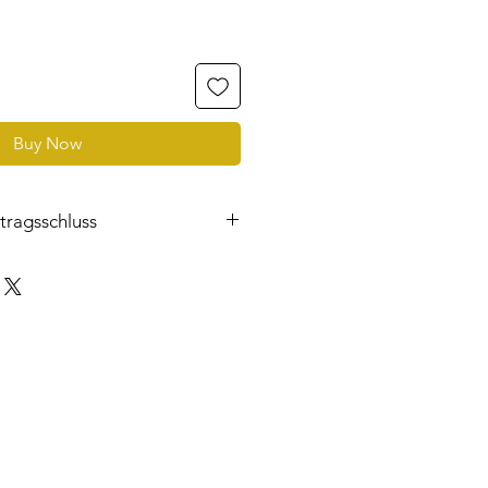
e
Buy Now
tragsschluss
e Sie mit diesen Rechtstexten per
inen Vertrag schließen können.
ogo.org/post/selbststaendig-