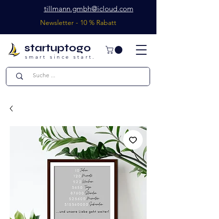
tillmann.gmbh@icloud.com
Newsletter - 10 % Rabatt
startuptogo
smart since start.