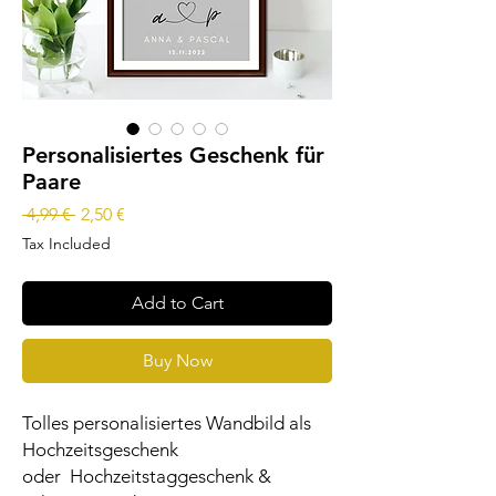
Personalisiertes Geschenk für
Paare
Regular
Sale
 4,99 € 
2,50 €
Price
Price
Tax Included
Add to Cart
Buy Now
Tolles personalisiertes Wandbild als
Hochzeitsgeschenk
oder Hochzeitstaggeschenk &