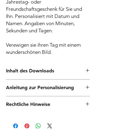
Jahrestag- oder
Freundschaftsgeschenk für Sie und
Ihn. Personalisiert mit Datum und
Namen. Angaben von Minuten,
Sekunden und Tagen.
Verewigen sie ihren Tag mit einem
wunderschönen Bild.
Inhalt des Downloads
♥ Hochwertiger digitale Datei, personalisiert
Anleitung zur Personalisierung
mit den Namen, Datum und besonders
elegantem minimalistischem Herz. Die
Lege das Produkt in den Warenkorb
Printvorlage gibt es in weiß, grau oder rosé.
Rechtliche Hinweise
Gehe zum Warenkorb & gib in das Feld
PNG Datei + PDF Druck Datei
Notizen folgendes ein:
♥ Bereite dem frisch verheirateten
Sofortdownload: Dies ist ein digitales
Namen
Brautpaar zur Hochzeit, dem lange
Produkt zum sofortigen Download, du
Datum
verheirateten Ehepaar zum Jahrestag, den
erhältst keinen physischen Artikel. Deine
Wunschfarbe
Verliebten zum Valentinstag, deiner