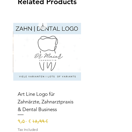
Related Products
Art Line Logo für
Zahnärzte, Zahnarztpraxis
rer
& Dental Business
Sale Price
Regular Price
€ ۹٫۵۰
€ ۱۸٫۹۹
Tax Included