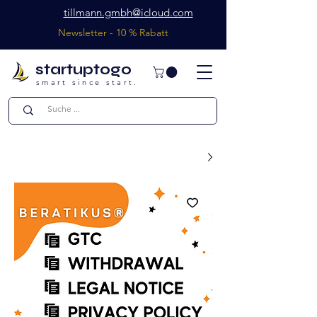
tillmann.gmbh@icloud.com
Newsletter - 10 % Rabatt
startuptogo
smart since start.