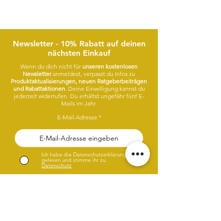
Newsletter - 10% Rabatt auf deinen
nächsten Einkauf
Wenn du dich nicht für
unseren kostenlosen
Newsletter
anmeldest, verpasst du Infos zu
Produktaktualisierungen, neuen Ratgeberbeiträgen
und Rabattaktionen
. Deine Einwilligung kannst du
jederzeit widerrufen. Du erhältst ungefähr fünf E-
Mails im Jahr.
E-Mail-Adresse
Ich habe die Datenschutzerklärung
gelesen und stimme ihr zu.
Datenschutz
Anmelden