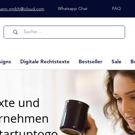
Whatsapp Chat
FAQ
lmann.gmbh@icloud.com
Whatsapp Chat
signs
Digitale Rechtstexte
Bestseller
Sale
B
exte und
ernehmen
tartuptogo.