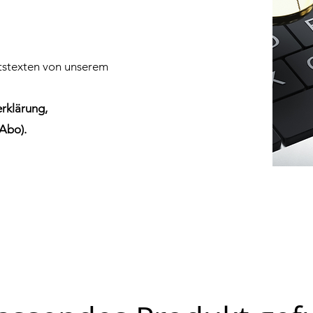
siness
htstexten von unserem
rklärung,
Abo).