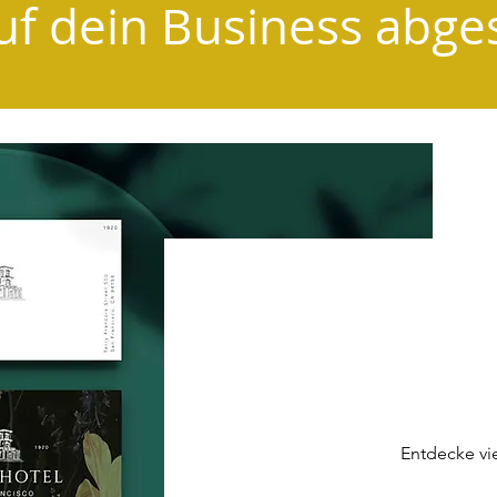
auf dein Business abg
Digital
d
Entdecke vie