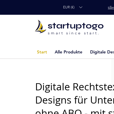
EUR (€)
til
startuptogo
smart since start.
Start
Alle Produkte
Digitale De
Digitale Rechtst
Designs für Unt
ohne ABO - mit s