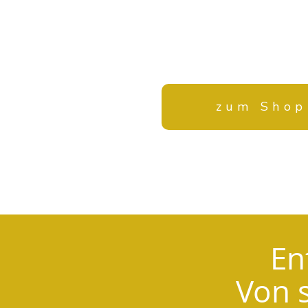
Köpfe
zum Shop
En
Von s