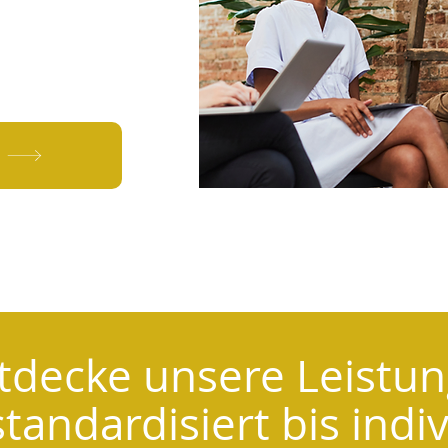
tdecke unsere Leistun
tandardisiert bis indiv