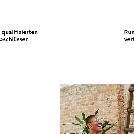
 qualifizierten
Run
abschlüssen
ver
ne Shop
nehmen
,
&
kreative