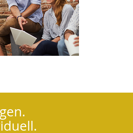
gen.
iduell.