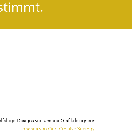
estimmt.
e Designs für
ein Business
lfältige Designs von unserer Grafikdesignerin
Johanna von Otto Creative Strategy: