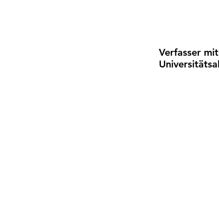
Verfasser mit
Universitäts
Der
Onli
für
Unter
Startups