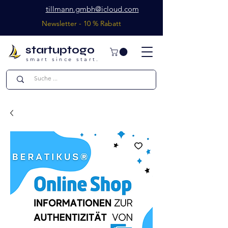
tillmann.gmbh@icloud.com
Newsletter - 10 % Rabatt
startuptogo
smart since start.