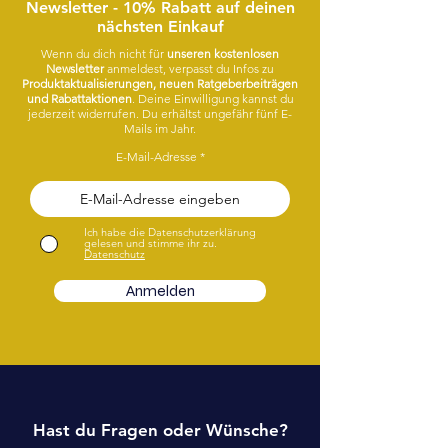
Newsletter - 10% Rabatt auf deinen
nächsten Einkauf
Wenn du dich nicht für
unseren kostenlosen
Newsletter
anmeldest, verpasst du Infos zu
Produktaktualisierungen, neuen Ratgeberbeiträgen
und Rabattaktionen
. Deine Einwilligung kannst du
jederzeit widerrufen. Du erhältst ungefähr fünf E-
Mails im Jahr.
E-Mail-Adresse
Ich habe die Datenschutzerklärung
gelesen und stimme ihr zu.
Datenschutz
Anmelden
Hast du Fragen oder Wünsche?