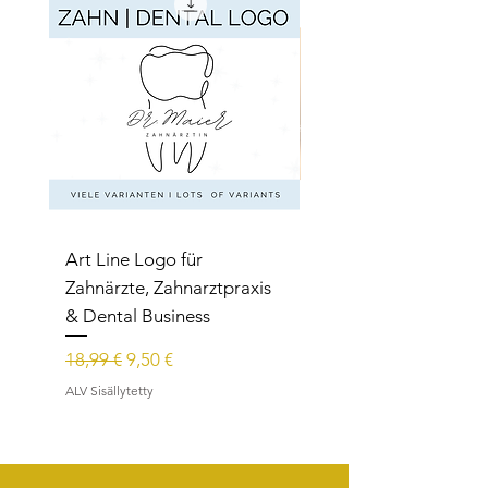
Art Line Logo für
Art Line Logo für
Zahnärzte, Zahnarztpraxis
Reittherapie,
& Dental Business
Reitpädagogik, Reitl
Normaali hinta
Alehinta
Normaali hinta
18,99 €
9,50 €
15,99 €
ALV Sisällytetty
ALV Sisällytetty