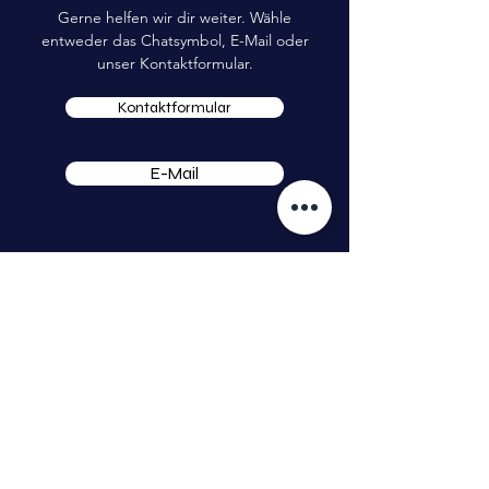
Gerne helfen wir dir weiter. Wähle
entweder das Chatsymbol, E-Mail oder
unser Kontaktformular.
Kontaktformular
E-Mail
startuptogo
Benedikt Tillmann GmbH
Hauptstraße 16
99869 Weingarten
tillmann.gmbh@icloud.com