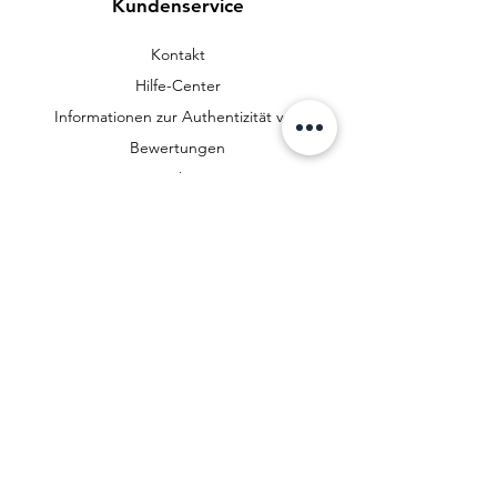
Kundenservice
Kontakt
Hilfe-Center
Informationen zur Authentizität von
Bewertungen
Newsletter
Richtlinien
Datenschutzerklärung
AGB
Zahlungsmethoden
FAQ
Cookies
Impressum