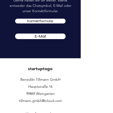
Gerne helfen wir dir weiter. Wähle
entweder das Chatsymbol, E-Mail oder
unser Kontaktformular.
Kontaktformular
E-Mail
startuptogo
Benedikt Tillmann GmbH
Hauptstraße 16
99869 Weingarten
tillmann.gmbh@icloud.com