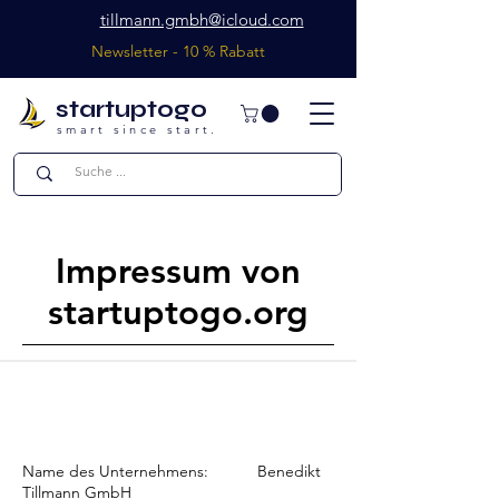
tillmann.gmbh@icloud.com
Newsletter - 10 % Rabatt
startuptogo
smart since start.
Impressum von
startuptogo.org
Name des Unternehmens: Benedikt
Tillmann GmbH