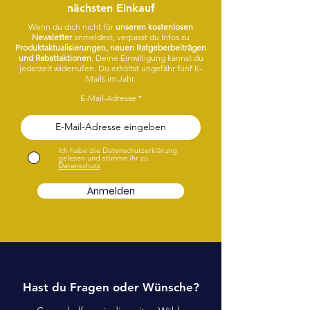
nächsten Einkauf
Wenn du dich nicht für
unseren kostenlosen
Newsletter
anmeldest, verpasst du Infos zu
Produktaktualisierungen, neuen Ratgeberbeiträgen
und Rabattaktionen
. Deine Einwilligung kannst du
jederzeit widerrufen. Du erhältst ungefähr fünf E-
Mails im Jahr.
E-Mail-Adresse
Ich habe die Datenschutzerklärung
gelesen und stimme ihr zu.
Datenschutz
Anmelden
Hast du Fragen oder Wünsche?