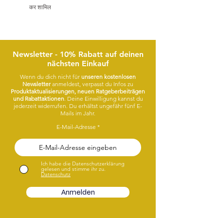
Lass dich von meinen Designs faszinieren.
कर शामिल
कर शामिल
Viel Spaß!
Newsletter - 10% Rabatt auf deinen
nächsten Einkauf
Wenn du dich nicht für
unseren kostenlosen
Newsletter
anmeldest, verpasst du Infos zu
Produktaktualisierungen, neuen Ratgeberbeiträgen
und Rabattaktionen
. Deine Einwilligung kannst du
jederzeit widerrufen. Du erhältst ungefähr fünf E-
Mails im Jahr.
E-Mail-Adresse
Ich habe die Datenschutzerklärung
gelesen und stimme ihr zu.
Datenschutz
Anmelden