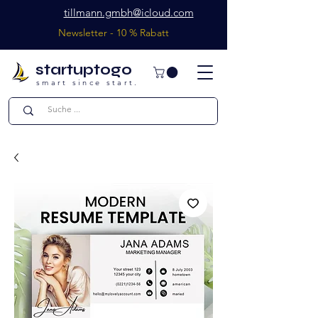
tillmann.gmbh@icloud.com
Newsletter - 10 % Rabatt
startuptogo
smart since start.