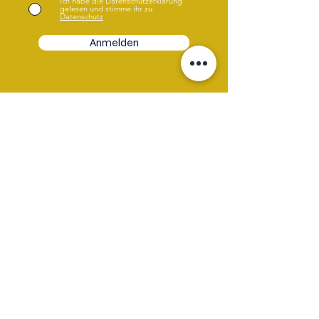
Ich habe die Datenschutzerklärung
gelesen und stimme ihr zu.
Datenschutz
Anmelden
Hast du Fragen oder Wünsche?
Gerne helfen wir dir weiter. Wähle
entweder das Chatsymbol, E-Mail oder
unser Kontaktformular.
Kontaktformular
E-Mail