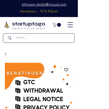
tillmann.gmbh@icloud.com
Newsletter - 10 % Rabatt
startuptogo
smart since start.