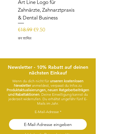
Art Line Logo für
Art Line Logo für
Zahnärzte, Zahnarztpraxis
Reittherapie,
& Dental Business
Reitpädagogik, Reitl
नियमित मूल्य
बिक्री मूल्य
नियमित मूल्य
€18.99
€9.50
€15.99
कर शामिल
कर शामिल
Newsletter - 10% Rabatt auf deinen
nächsten Einkauf
Wenn du dich nicht für
unseren kostenlosen
Newsletter
anmeldest, verpasst du Infos zu
Produktaktualisierungen, neuen Ratgeberbeiträgen
und Rabattaktionen
. Deine Einwilligung kannst du
jederzeit widerrufen. Du erhältst ungefähr fünf E-
Mails im Jahr.
E-Mail-Adresse