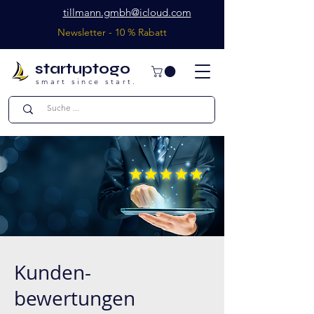
tillmann.gmbh@icloud.com
Newsletter - 10 % Rabatt
startuptogo
smart since start.
Kunden-
bewertungen