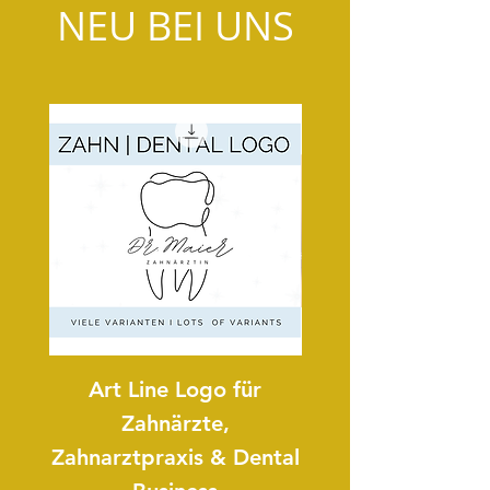
NEU BEI UNS
Art Line Logo für
Art Line Logo 
Zahnärzte,
Zahnarztpraxis & Dental
Reitpädagogi