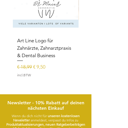
Art Line Logo für
Art Line Logo für
Zahnärzte, Zahnarztpraxis
Reittherapie,
& Dental Business
Reitpädagogik, Reitl
Normale prijs
Verkoopprijs
Normale prijs
€ 18,99
€ 9,50
€ 15,99
incl.BTW
incl.BTW
Newsletter - 10% Rabatt auf deinen
nächsten Einkauf
Wenn du dich nicht für
unseren kostenlosen
Newsletter
anmeldest, verpasst du Infos zu
Produktaktualisierungen, neuen Ratgeberbeiträgen