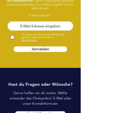
und Rabattaktionen
. Deine Einwilligung kannst du
jederzeit widerrufen. Du erhältst ungefähr fünf E-
Mails im Jahr.
E-Mail-Adresse
Ich habe die Datenschutzerklärung
gelesen und stimme ihr zu.
Datenschutz
Anmelden
Hast du Fragen oder Wünsche?
Gerne helfen wir dir weiter. Wähle
entweder das Chatsymbol, E-Mail oder
unser Kontaktformular.