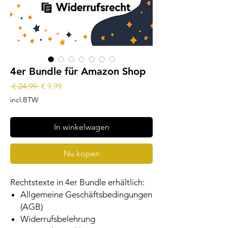
4er Bundle für Amazon Shop
Normale
Verkoopprijs
 € 24,99 
€ 9,99
prijs
incl.BTW
In winkelwagen
Nu kopen
Rechtstexte in 4er Bundle erhältlich:
Allgemeine Geschäftsbedingungen
(AGB)
Widerrufsbelehrung