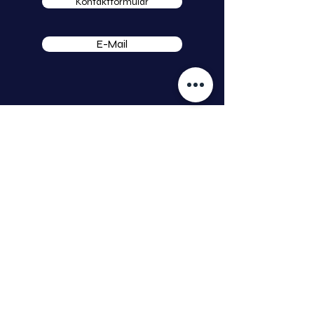
Kontaktformular
E-Mail
startuptogo
Benedikt Tillmann GmbH
Hauptstraße 16
99869 Weingarten
tillmann.gmbh@icloud.com
Kundenservice
Kontakt
Hilfe-Center