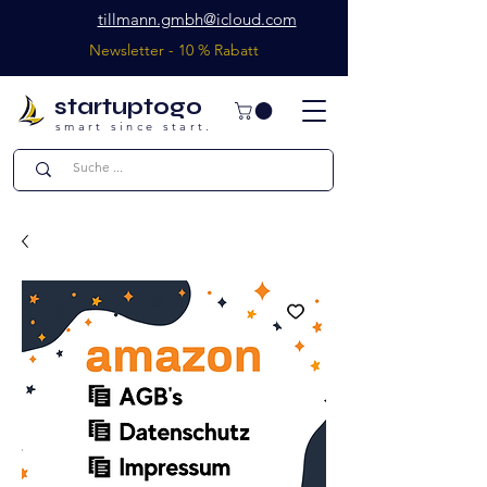
tillmann.gmbh@icloud.com
Newsletter - 10 % Rabatt
startuptogo
smart since start.