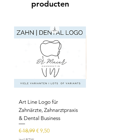
producten
Art Line Logo für
Art Line Logo für
Zahnärzte, Zahnarztpraxis
Reittherapie,
& Dental Business
Reitpädagogik, Reitl
Normale prijs
Verkoopprijs
Normale prijs
€ 18,99
€ 9,50
€ 15,99
incl.BTW
incl.BTW