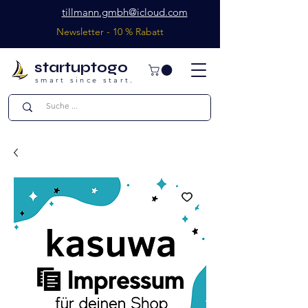
tillmann.gmbh@icloud.com
Newsletter - 10 % Rabatt
startuptogo
smart since start.