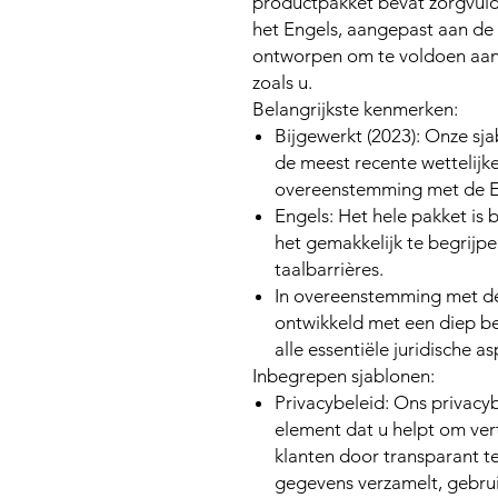
productpakket bevat zorgvuld
het Engels, aangepast aan de
ontworpen om te voldoen aan
zoals u.
Belangrijkste kenmerken:
Bijgewerkt (2023):
Onze sjab
de meest recente wettelijke
overeenstemming met de E
Engels:
Het hele pakket is 
het gemakkelijk te begrijp
taalbarrières.
In overeenstemming met d
ontwikkeld met een diep b
alle essentiële juridische a
Inbegrepen sjablonen:
Privacybeleid:
Ons privacybe
element dat u helpt om ve
klanten door transparant te
gegevens verzamelt, gebrui