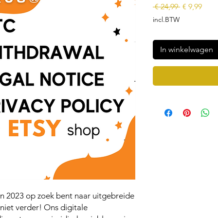
Normale
Verk
 € 24,99 
€ 9,99
prijs
incl.BTW
In winkelwagen
in 2023 op zoek bent naar uitgebreide
niet verder! Ons digitale