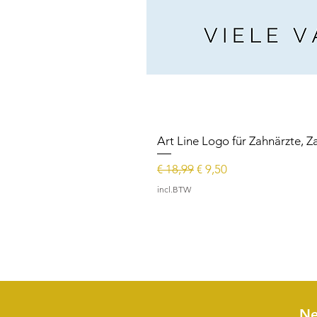
Art Line Logo für Zahnärzte, Z
Normale prijs
Verkoopprijs
€ 18,99
€ 9,50
incl.BTW
Ne