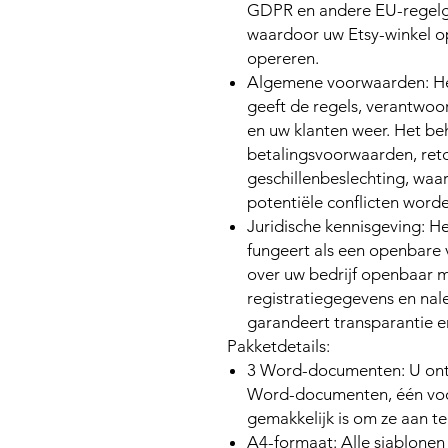
GDPR en andere EU-regelg
waardoor uw Etsy-winkel op
opereren.
Algemene voorwaarden:
He
geeft de regels, verantwoo
en uw klanten weer. Het be
betalingsvoorwaarden, ret
geschillenbeslechting, waa
potentiële conflicten word
Juridische kennisgeving:
Het
fungeert als een openbare v
over uw bedrijf openbaar 
registratiegegevens en nale
garandeert transparantie 
Pakketdetails:
3 Word-documenten:
U ont
Word-documenten, één voor
gemakkelijk is om ze aan t
A4-formaat:
Alle sjablonen