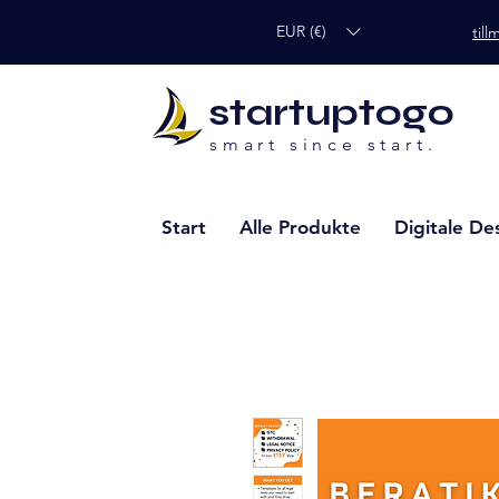
EUR (€)
til
startuptogo
smart since start.
Start
Alle Produkte
Digitale De