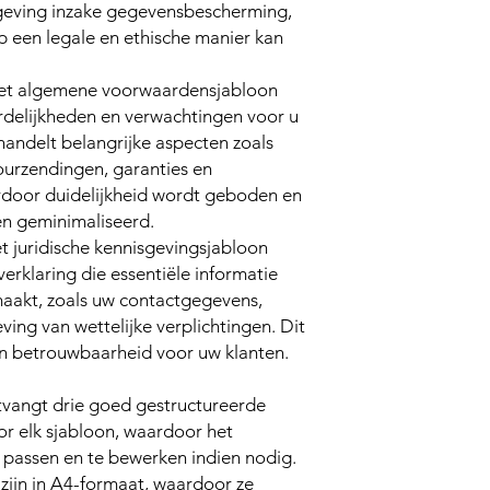
eving inzake gegevensbescherming,
 een legale en ethische manier kan
t algemene voorwaardensjabloon
rdelijkheden en verwachtingen voor u
handelt belangrijke aspecten zoals
ourzendingen, garanties en
rdoor duidelijkheid wordt geboden en
en geminimaliseerd.
 juridische kennisgevingsjabloon
erklaring die essentiële informatie
maakt, zoals uw contactgegevens,
ving van wettelijke verplichtingen. Dit
en betrouwbaarheid voor uw klanten.
vangt drie goed gestructureerde
 elk sjabloon, waardoor het
e passen en te bewerken indien nodig.
 zijn in A4-formaat, waardoor ze