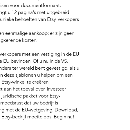
eisen voor documentformaat.
ngt u 12 pagina's met uitgebreid
e unieke behoeften van Etsy-verkopers
een eenmalige aankoop; er zijn geen
ugkerende kosten.
y-verkopers met een vestiging in de EU
de EU bevinden. Of u nu in de VS,
nders ter wereld bent gevestigd, als u
en deze sjablonen u helpen om een ​​
 Etsy-winkel te creëren.
et aan het toeval over.
Investeer
juridische pakket voor Etsy-
moedsrust dat uw bedrijf is
ng met de EU-wetgeving. Download,
Etsy-bedrijf moeiteloos. Begin nu!