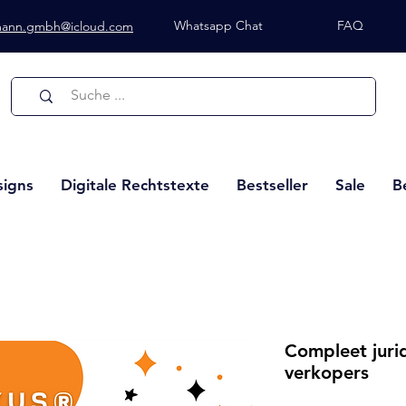
Whatsapp Chat
FAQ
lmann.gmbh@icloud.com
Whatsapp Chat
signs
Digitale Rechtstexte
Bestseller
Sale
B
Compleet jurid
verkopers