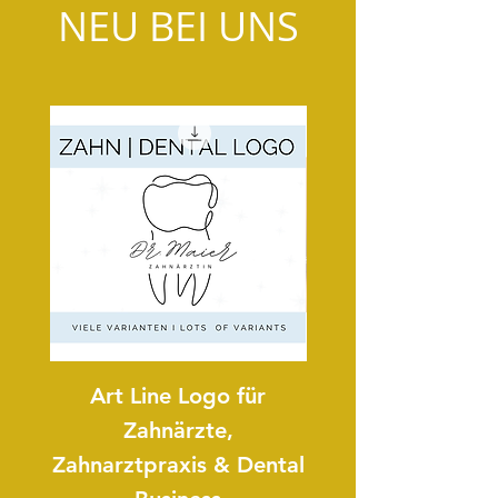
NEU BEI UNS
Art Line Logo für
Art Line Logo 
Zahnärzte,
Zahnarztpraxis & Dental
Reitpädagogi