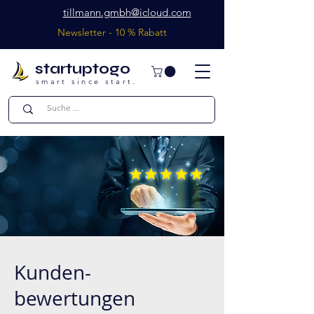
tillmann.gmbh@icloud.com
Newsletter - 10 % Rabatt
startuptogo
smart since start.
Kunden-
bewertungen