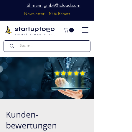
tillmann.gmbh@icloud.com
Newsletter - 10 % Rabatt
startuptogo
smart since start.
Kunden-
bewertungen