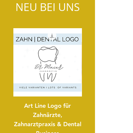
NEU BEI UNS
Art Line Logo für
Art Line Logo 
Zahnärzte,
Zahnarztpraxis & Dental
Reitpädagogi