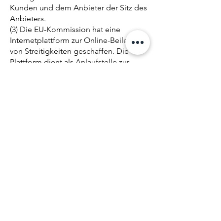
Kunden und dem Anbieter der Sitz des
Anbieters.
(3) Die EU-Kommission hat eine
Internetplattform zur Online-Beilegung
von Streitigkeiten geschaffen. Die
Plattform dient als Anlaufstelle zur
außergerichtlichen Beilegung von
Streitigkeiten betreffend vertragliche
Verpflichtungen, die aus Online-
Kaufverträgen erwachsen. Nähere
Informationen sind unter dem
folgenden Link verfügbar:
https://ec.europa.eu/consumers/odr.
Wir sind zur Beilegung von
Streitigkeiten mit Verbrauchern zur
Teilnahme an einem
Streitbeilegungsverfahren vor einer
Verbraucherschlichtungsstelle bereit
oder verpflichtet. Die zuständige
Verbraucherschlichtungsstelle ist: