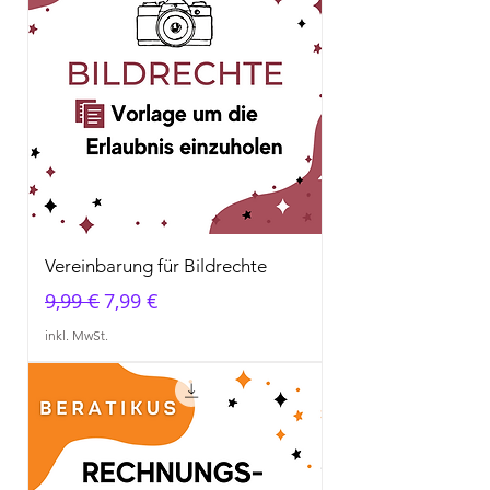
Vereinbarung für Bildrechte
Standardpreis
Sale-Preis
9,99 €
7,99 €
inkl. MwSt.