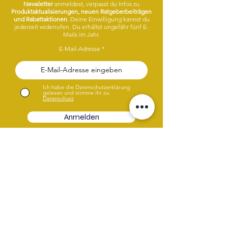
Newsletter
anmeldest, verpasst du Infos zu
Produktaktualisierungen, neuen Ratgeberbeiträgen
und Rabattaktionen
. Deine Einwilligung kannst du
jederzeit widerrufen. Du erhältst ungefähr fünf E-
Mails im Jahr.
E-Mail-Adresse
Ich habe die Datenschutzerklärung
gelesen und stimme ihr zu.
Datenschutz
Anmelden
Hast du Fragen oder Wünsche?
Gerne helfen wir dir weiter. Wähle
entweder das Chatsymbol, E-Mail oder
unser Kontaktformular.