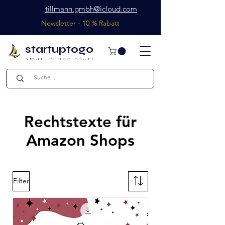
tillmann.gmbh@icloud.com
Newsletter - 10 % Rabatt
startuptogo
smart since start.
Rechtstexte für
Amazon Shops
Filter