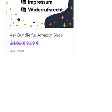
4er Bundle für Amazon Shop
Standardpreis
Sale-Preis
24,99 €
9,99 €
inkl. MwSt.