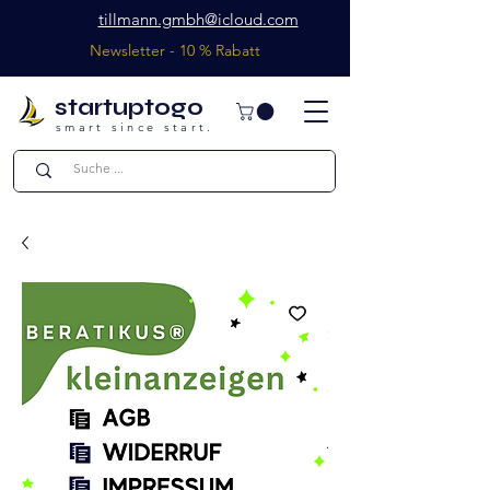
tillmann.gmbh@icloud.com
Newsletter - 10 % Rabatt
startuptogo
smart since start.