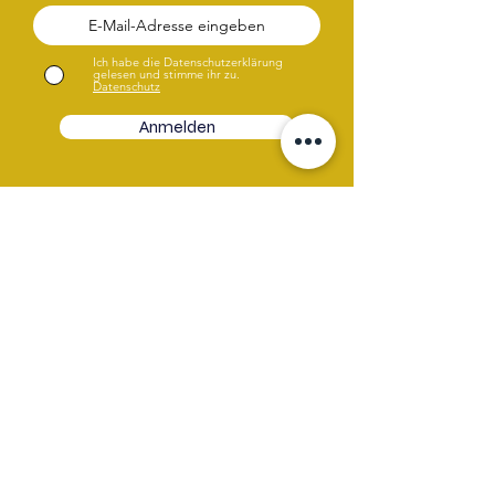
Ich habe die Datenschutzerklärung
gelesen und stimme ihr zu.
Datenschutz
Anmelden
Hast du Fragen oder Wünsche?
Gerne helfen wir dir weiter. Wähle
entweder das Chatsymbol, E-Mail oder
unser Kontaktformular.
Kontaktformular
E-Mail