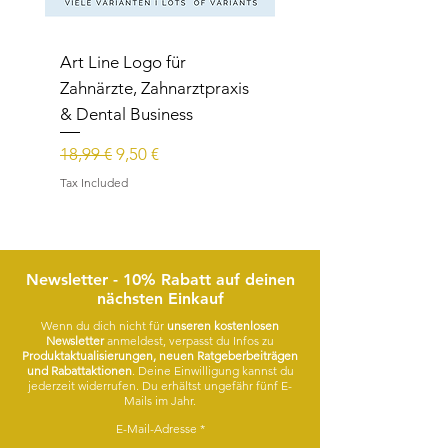
Art Line Logo für
Art Line Logo für
Zahnärzte, Zahnarztpraxis
Reittherapie,
& Dental Business
Reitpädagogik, Reitl
Regular Price
Sale Price
Regular Price
18,99 €
9,50 €
15,99 €
Tax Included
Tax Included
Newsletter - 10% Rabatt auf deinen
nächsten Einkauf
Wenn du dich nicht für
unseren kostenlosen
Newsletter
anmeldest, verpasst du Infos zu
Produktaktualisierungen, neuen Ratgeberbeiträgen
und Rabattaktionen
. Deine Einwilligung kannst du
jederzeit widerrufen. Du erhältst ungefähr fünf E-
Mails im Jahr.
E-Mail-Adresse