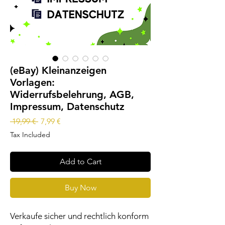
(eBay) Kleinanzeigen
Vorlagen:
Widerrufsbelehrung, AGB,
Impressum, Datenschutz
Regular
Sale
 19,99 € 
7,99 €
Price
Price
Tax Included
Add to Cart
Buy Now
Verkaufe sicher und rechtlich konform