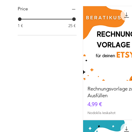
Price
1 €
25 €
Rechnungsvorlage 
Ausfüllen
Cena
4,99 €
Nodoklis Ieskaitot