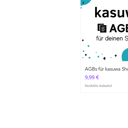
AGBs für kasuwa Sh
Cena
9,99 €
Nodoklis Ieskaitot