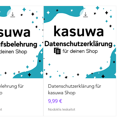
lehrung für
Datenschutzerklärung für
p
kasuwa Shop
Cena
9,99 €
ot
Nodoklis Ieskaitot