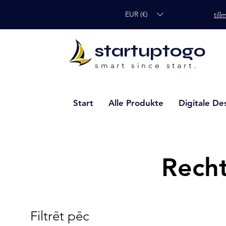
EUR (€)
til
startuptogo
smart since start.
Start
Alle Produkte
Digitale De
Recht
Filtrēt pēc