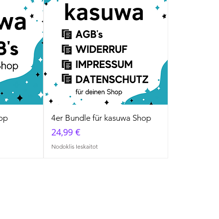
op
4er Bundle für kasuwa Shop
Cena
24,99 €
Nodoklis Ieskaitot