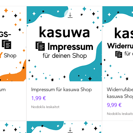
zum
Impressum für kasuwa Shop
Widerrufsbe
kasuwa Sho
Cena
1,99 €
Cena
9,99 €
Nodoklis Ieskaitot
Nodoklis Ieskait