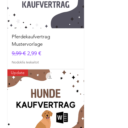
Pferdekaufvertrag
Mustervorlage
Parastā cena
Izpārdošanas cena
9,99 €
2,99 €
Nodoklis Ieskaitot
Update