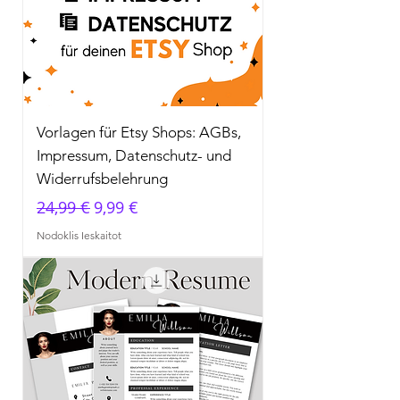
Vorlagen für Etsy Shops: AGBs,
Impressum, Datenschutz- und
Widerrufsbelehrung
Parastā cena
Izpārdošanas cena
24,99 €
9,99 €
Nodoklis Ieskaitot