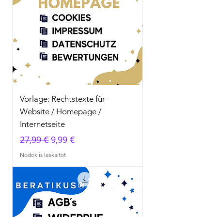
Vorlage: Rechtstexte für
Website / Homepage /
Internetseite
Parastā cena
Izpārdošanas cena
27,99 €
9,99 €
Nodoklis Ieskaitot