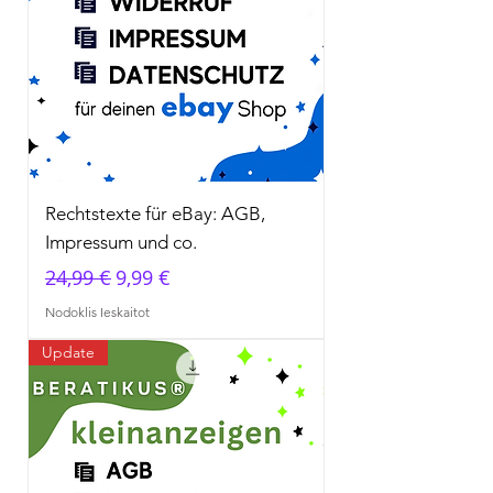
Rechtstexte für eBay: AGB,
Impressum und co.
Parastā cena
Izpārdošanas cena
24,99 €
9,99 €
Nodoklis Ieskaitot
Update