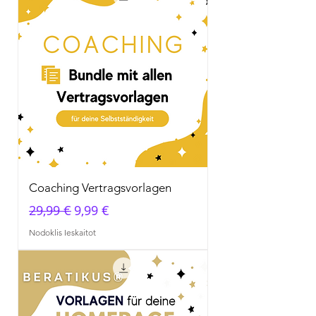
Coaching Vertragsvorlagen
Parastā cena
Izpārdošanas cena
29,99 €
9,99 €
Nodoklis Ieskaitot