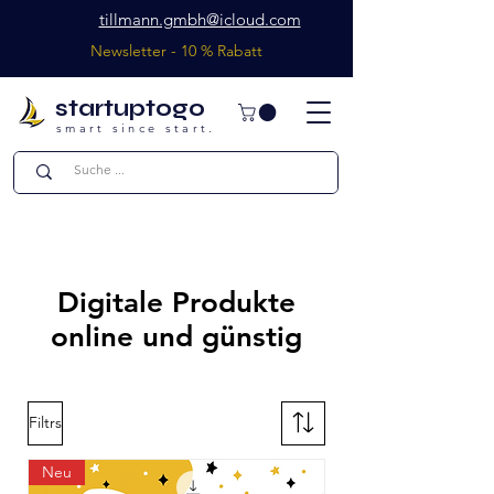
tillmann.gmbh@icloud.com
Newsletter - 10 % Rabatt
startuptogo
smart since start.
Sonderangebote
Digitale Produkte
online und günstig
Filtrs
Neu