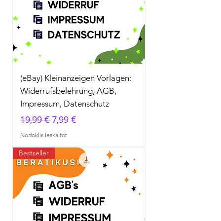
(eBay) Kleinanzeigen Vorlagen:
Widerrufsbelehrung, AGB,
Impressum, Datenschutz
Parastā cena
Izpārdošanas cena
19,99 €
7,99 €
Nodoklis Ieskaitot
Bestseller