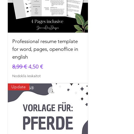
Professional resume template
for word, pages, openoffice in
english
Parastā cena
Izpārdošanas cena
8,99 €
4,50 €
Nodoklis Ieskaitot
Update