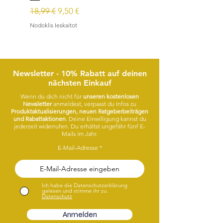
Parastā cena
Izpārdošanas cena
Parastā cena
18,99 €
9,50 €
15,99 €
Nodoklis Ieskaitot
Nodoklis Ieskaitot
Newsletter - 10% Rabatt auf deinen
nächsten Einkauf
Wenn du dich nicht für
unseren kostenlosen
Newsletter
anmeldest, verpasst du Infos zu
Produktaktualisierungen, neuen Ratgeberbeiträgen
und Rabattaktionen
. Deine Einwilligung kannst du
jederzeit widerrufen. Du erhältst ungefähr fünf E-
Mails im Jahr.
E-Mail-Adresse
Ich habe die Datenschutzerklärung
gelesen und stimme ihr zu.
Datenschutz
Anmelden