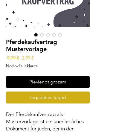
Pferdekaufvertrag
Mustervorlage
Parastā
Izpārdošanas
 9,99 € 
2,99 €
cena
cena
Nodoklis iekļauts
Pievienot grozam
Iegādāties tagad
Der Pferdekaufvertrag als
Mustervorlage ist ein unerlässliches
Dokument für jeden, der in den