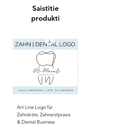
Saistītie
produkti
Art Line Logo für
Art Line Logo für
Zahnärzte, Zahnarztpraxis
Reittherapie,
& Dental Business
Reitpädagogik, Reitl