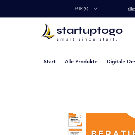
EUR (€)
til
startuptogo
smart since start.
Start
Alle Produkte
Digitale De