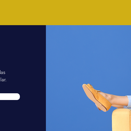
das
ar.