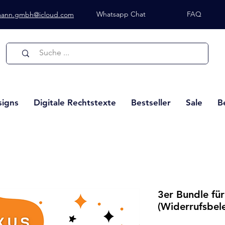
Whatsapp Chat
FAQ
lmann.gmbh@icloud.com
Whatsapp Chat
signs
Digitale Rechtstexte
Bestseller
Sale
B
3er Bundle fü
(Widerrufsbel