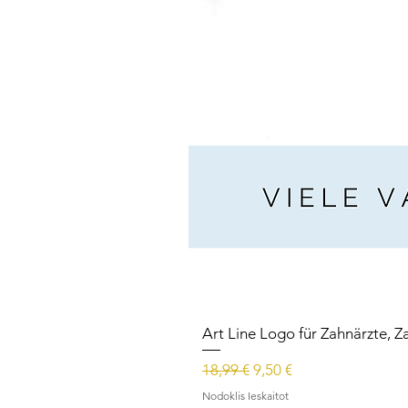
Art Line Logo für Zahnärzte, Z
Parastā cena
Izpārdošanas cena
18,99 €
9,50 €
Nodoklis Ieskaitot