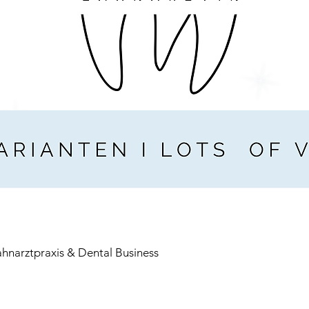
Anpassung ausschließl
2. Soweit nicht nach
vereinbart, gilt das 
Bei Vertragsschluss 
Ansprüche wegen Män
Jahres ab Bereitstell
vorstehenden Einsch
gegenüber Unterneh
nicht für Ansprüche 
den Anbieter, dessen
Erfüllungsgehilfen v
des Lebens, des Kör
vorsätzlicher oder gr
sowie Arglist,- bei V
Vertragspflichten, d
Durchführung des Ve
und auf deren Einhal
ahnarztpraxis & Dental Business
regelmäßig vertrauen 
Rahmen eines Garant
Anbieter selbst verei
Anwendungsbereich 