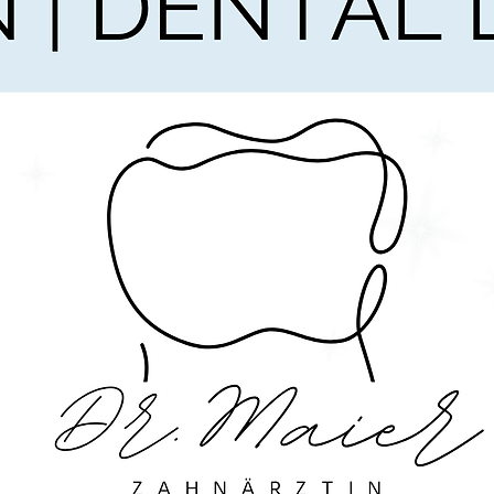
dass dieser Text womö
Mustervorlage ganz od
Möchtest du über Ne
informiert werden, s
auf www.startuptogo.
---------
Rechtliche Hinweise 
Nach dem Kauf könne
herunterladen. Sie e
der Post. Es besteht 
Kauf.
---------
Vertragspartner:
Durch den Kauf dies
Rechtsanwalt-Mandan
Verkäufer dieses Prod
GmbH.
-------
Gewährleistungsaussc
1. Für die von Ihnen 
Rechtstexten wird k
erwerben generelle T