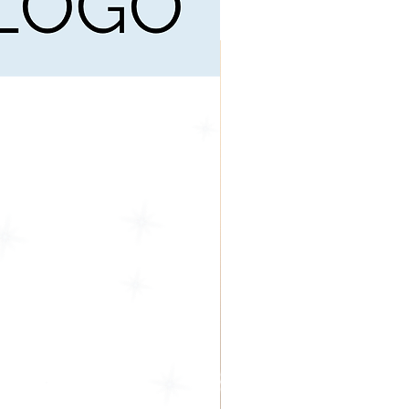
glich seine Gültigkeit als
er teilweise verloren hat.
uauflagen dieser Mustervorlage
chreib dich für unseren Newsletter
org ein.
zu digitalen Downloads:
n Sie die Datei unmittelbar
rhalten keine physische Ware mit
kein Widerrufsrecht für diesen
es Produkts kommt kein
ten-Verhältnis zu Stande.
ukts ist die Benedikt Tillmann
hluss:
mit diesen Vorlagen erstellten
eine Haftung übernommen. Sie
extvorlagen, für deren individuelle