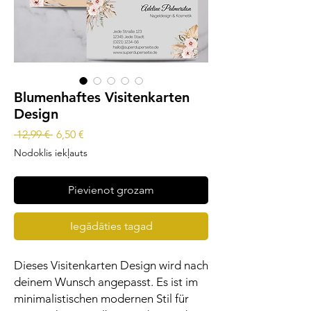
Blumenhaftes Visitenkarten
Design
Parastā
Izpārdošanas
 12,99 € 
6,50 €
cena
cena
Nodoklis iekļauts
Pievienot grozam
Iegādāties tagad
Dieses Visitenkarten Design wird nach
deinem Wunsch angepasst. Es ist im
minimalistischen modernen Stil für