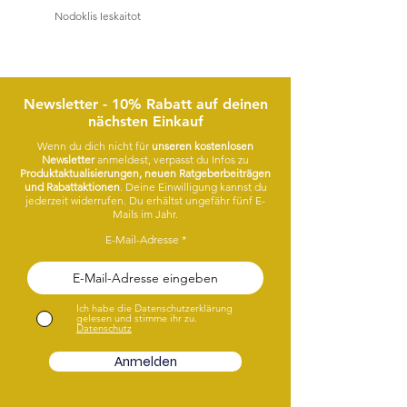
wird.
Nodoklis Ieskaitot
Nodoklis Ieskaitot
Lass dich von meinen Designs faszinieren.
Viel Spaß!
Newsletter - 10% Rabatt auf deinen
nächsten Einkauf
Wenn du dich nicht für
unseren kostenlosen
Newsletter
anmeldest, verpasst du Infos zu
Produktaktualisierungen, neuen Ratgeberbeiträgen
und Rabattaktionen
. Deine Einwilligung kannst du
jederzeit widerrufen. Du erhältst ungefähr fünf E-
Mails im Jahr.
E-Mail-Adresse
Ich habe die Datenschutzerklärung
gelesen und stimme ihr zu.
Datenschutz
Anmelden