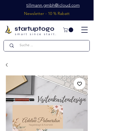
tillmann.gmbh@icloud.com
Newsletter - 10 % Rabatt
startuptogo
smart since start.