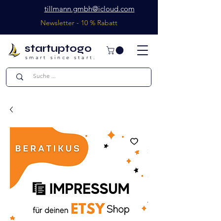
tillmann.gmbh@icloud.com
Newsletter - 10 % Rabatt
startuptogo
smart since start.