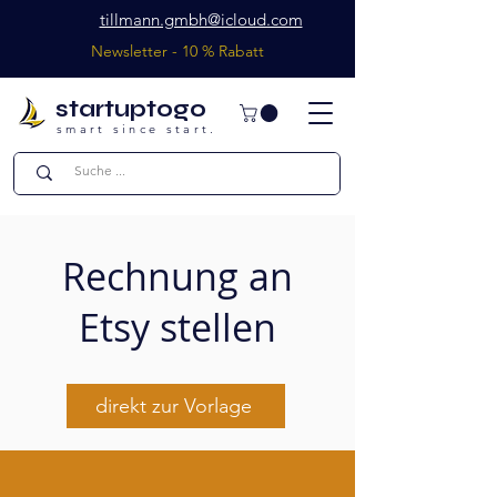
tillmann.gmbh@icloud.com
Newsletter - 10 % Rabatt
startuptogo
smart since start.
Rechnung an
Etsy stellen
direkt zur Vorlage