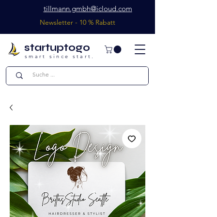
tillmann.gmbh@icloud.com
Newsletter - 10 % Rabatt
startuptogo
smart since start.