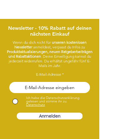
Lass dich von meinen Designs faszinieren.
Viel Spaß!
Newsletter - 10% Rabatt auf deinen
nächsten Einkauf
Wenn du dich nicht für
unseren kostenlosen
Newsletter
anmeldest, verpasst du Infos zu
Produktaktualisierungen, neuen Ratgeberbeiträgen
und Rabattaktionen
. Deine Einwilligung kannst du
jederzeit widerrufen. Du erhältst ungefähr fünf E-
Mails im Jahr.
E-Mail-Adresse
Ich habe die Datenschutzerklärung
gelesen und stimme ihr zu.
Datenschutz
Anmelden