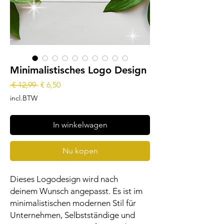
Minimalistisches Logo Design
Normale
Verkoopprijs
 € 12,99 
€ 6,50
prijs
incl.BTW
In winkelwagen
Nu kopen
Dieses Logodesign wird nach
deinem Wunsch angepasst. Es ist im
minimalistischen modernen Stil für
Unternehmen, Selbstständige und