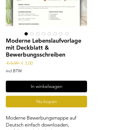
Moderne Lebenslaufvorlage
mit Deckblatt &
Bewerbungsschreiben
Normale
Verkoopprijs
 € 5,99 
€ 3,00
prijs
incl.BTW
In winkelwagen
Nu kopen
Moderne Bewerbungsmappe auf
Deutsch einfach downloaden,