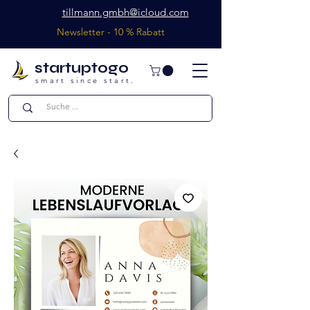
tillmann.gmbh@icloud.com
Newsletter - 10 % Rabatt
startuptogo
smart since start.