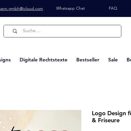
Whatsapp Chat
FAQ
lmann.gmbh@icloud.com
Whatsapp Chat
signs
Digitale Rechtstexte
Bestseller
Sale
B
Logo Design fü
& Friseure