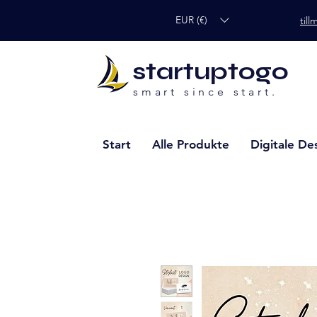
EUR (€)
til
startuptogo
smart since start.
Start
Alle Produkte
Digitale De