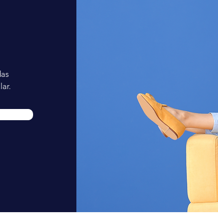
das
ar.