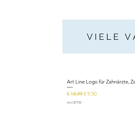
Art Line Logo für Zahnärzte, Z
Normale prijs
Verkoopprijs
€ 18,99
€ 9,50
incl.BTW