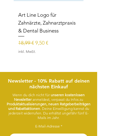
Art Line Logo für
Art Line Logo für
Zahnärzte, Zahnarztpraxis
Reittherapie,
& Dental Business
Reitpädagogik, Reitl
Standardpreis
Sale-Preis
Standardpreis
18,99 €
9,50 €
15,99 €
inkl. MwSt.
inkl. MwSt.
Newsletter - 10% Rabatt auf deinen
nächsten Einkauf
Wenn du dich nicht für
unseren kostenlosen
Newsletter
anmeldest, verpasst du Infos zu
Produktaktualisierungen, neuen Ratgeberbeiträgen
und Rabattaktionen
. Deine Einwilligung kannst du
jederzeit widerrufen. Du erhältst ungefähr fünf E-
Mails im Jahr.
E-Mail-Adresse