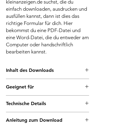
kleinanzeigen.de suchst, die du
einfach downloaden, ausdrucken und
ausfüllen kannst, dann ist dies das
richtige Formular für dich. Hier
bekommst du eine PDF-Datei und
eine Word-Datei, die du entweder am
Computer oder handschriftlich
bearbeiten kannst.
Inhalt des Downloads
Für alle, die gerne über ebay Kleinanzeigen
Geeignet für
kaufen und verkaufen wurde dieses
Vertragsmuster erstellt. Handel mit
den Kauf und Verkauf unter Privatleuten
Kleidung, Möbeln, Fahrzeugen,
Technische Details
für alle physischen, gebrauchten
Musikinstrumenten oder Elektronik - aber
Produkte
rechtssicher.
Stand: 2025
wirksamer Haftungsausschluss
Anleitung zum Download
für die persönliche Unterschrift
Mit diesem Musterformular hast du die
in deutscher Sprache
unendlich oft verwenden
ideale Vertragsvorlage, um mit deinem
Digitalen Artikel bezahlen