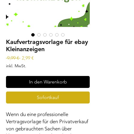
Kaufvertragsvorlage für ebay
Kleinanzeigen
Standardpreis
Sale-
 9,99 € 
2,99 €
Preis
inkl. MwSt.
In den Warenkorb
Sofortkauf
Wenn du eine professionelle
Vertragsvorlage für den Privatverkauf
von gebrauchten Sachen über