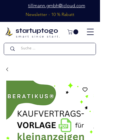
tillmann.gmbh@icloud.com
Newsletter - 10 % Rabatt
startuptogo
smart since start.