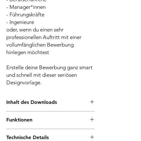
- Manager*innen
- Führungskräfte
- Ingenieure
oder, wenn du einen sehr
professionellen Auftritt mit einer
vollumfänglichen Bewerbung
hinlegen möchtest
Erstelle deine Bewerbung ganz smart
und schnell mit dieser seriösen
Designvorlage.
Inhalt des Downloads
➤ eine vollständige Bewerbungsmappe mit
Funktionen
7 Seiten (farbig & nach deutscher Norm)
➤ einen
alle Texte, Schriftarten, Farben, Fotos
einseitigen/zweiseitigen/dreiseitigen
Technische Details
und Symbole sind individuell bearbeitbar
Lebenslauf im professionellen Design