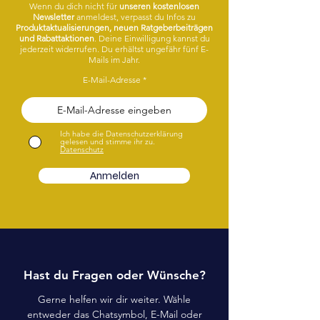
Wenn du dich nicht für
unseren kostenlosen
Newsletter
anmeldest, verpasst du Infos zu
Produktaktualisierungen, neuen Ratgeberbeiträgen
und Rabattaktionen
. Deine Einwilligung kannst du
jederzeit widerrufen. Du erhältst ungefähr fünf E-
Mails im Jahr.
E-Mail-Adresse
Ich habe die Datenschutzerklärung
gelesen und stimme ihr zu.
Datenschutz
Anmelden
Hast du Fragen oder Wünsche?
Gerne helfen wir dir weiter. Wähle
entweder das Chatsymbol, E-Mail oder