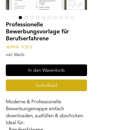
Professionelle
Bewerbungsvorlage für
Berufserfahrene
Standardpreis
Sale-
 8,99 € 
4,50 €
Preis
inkl. MwSt.
In den Warenkorb
Sofortkauf
Moderne & Professionelle
Bewerbungsmappe einfach
downloaden, ausfüllen & abschicken.
Ideal für:
- Berufserfahrene