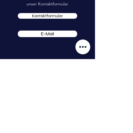
unser Kontaktformular.
Kontaktformular
E-Mail
startuptogo
Benedikt Tillmann GmbH
Hauptstraße 16
99869 Weingarten
tillmann.gmbh@icloud.com
Kundenservice