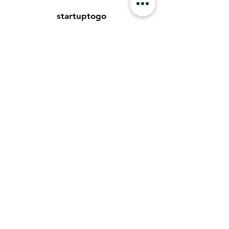
startuptogo
Benedikt Tillmann GmbH
Hauptstraße 16
99869 Weingarten
tillmann.gmbh@icloud.com
Kundenservice
Kontakt
Hilfe-Center
Informationen zur Authentizität von
Bewertungen
Newsletter