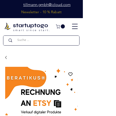
tillmann.gmbh@icloud.com
Newsletter - 10 % Rabatt
startuptogo
smart since start.