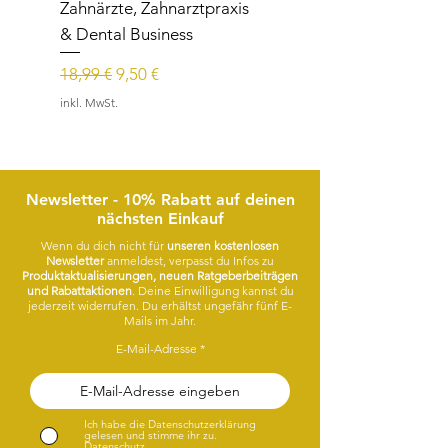
Zahnärzte, Zahnarztpraxis
Reittherapie,
& Dental Business
Reitpädagogik, Reitl
Standardpreis
Sale-Preis
Standardpreis
18,99 €
9,50 €
15,99 €
inkl. MwSt.
inkl. MwSt.
Newsletter - 10% Rabatt auf deinen
nächsten Einkauf
Wenn du dich nicht für
unseren kostenlosen
Newsletter
anmeldest, verpasst du Infos zu
Produktaktualisierungen, neuen Ratgeberbeiträgen
und Rabattaktionen
. Deine Einwilligung kannst du
jederzeit widerrufen. Du erhältst ungefähr fünf E-
Mails im Jahr.
E-Mail-Adresse
Ich habe die Datenschutzerklärung
gelesen und stimme ihr zu.
Datenschutz