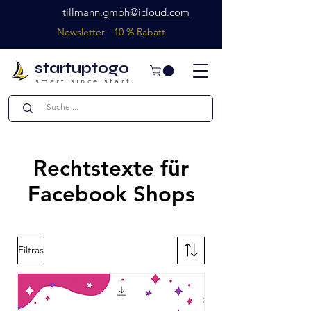
tillmann.gmbh@icloud.com
Newsletter - 10 % Rabatt
startuptogo
smart since start.
Rechtstexte für
Facebook Shops
Filtras