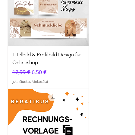
Titelbild & Profilbild Design für
Onlineshop
Įprastinė kaina
Pardavimo kaina
12,99 €
6,50 €
įskaičiuotas Mokesčiai