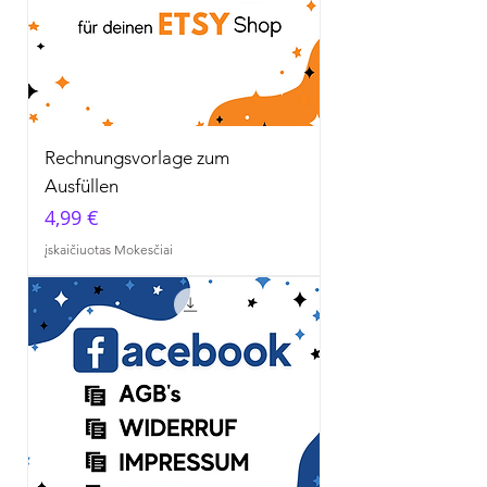
Rechnungsvorlage zum
Ausfüllen
Kaina
4,99 €
įskaičiuotas Mokesčiai