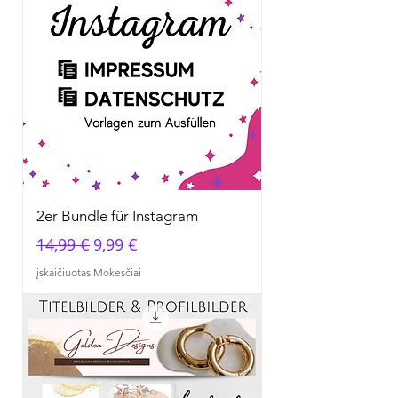
2er Bundle für Instagram
Įprastinė kaina
Pardavimo kaina
14,99 €
9,99 €
įskaičiuotas Mokesčiai