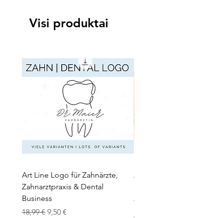
Visi produktai
Art Line Logo für Zahnärzte,
Art Line Logo für Reitthe
Zahnarztpraxis & Dental
Reitpädagogik, Reitlehr
Business
Įprastinė kaina
15,99 €
Įprastinė kaina
Pardavimo kaina
18,99 €
9,50 €
įskaičiuotas Mokesčiai