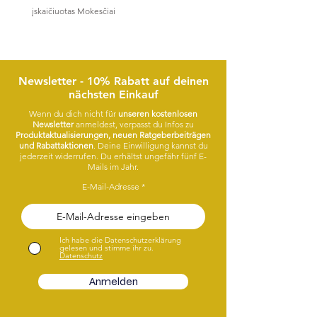
įskaičiuotas Mokesčiai
Newsletter - 10% Rabatt auf deinen
nächsten Einkauf
Wenn du dich nicht für
unseren kostenlosen
Newsletter
anmeldest, verpasst du Infos zu
Produktaktualisierungen, neuen Ratgeberbeiträgen
und Rabattaktionen
. Deine Einwilligung kannst du
jederzeit widerrufen. Du erhältst ungefähr fünf E-
Mails im Jahr.
E-Mail-Adresse
Ich habe die Datenschutzerklärung
gelesen und stimme ihr zu.
Datenschutz
Anmelden