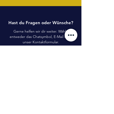
Hast du Fragen oder Wünsche?
Gerne helfen wir dir weiter. Wähle
entweder das Chatsymbol, E-Mail oder
unser Kontaktformular.
Kontaktformular
E-Mail
startuptogo
Benedikt Tillmann GmbH