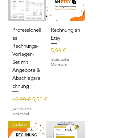
Professionell
Rechnung an
es
Etsy
Rechnungs-
Kaina
5,99 €
Vorlagen-
įskaičiuotas
Set mit
Mokesčiai
Angebote &
Abschlagsre
chnung
Įprastinė kaina
Pardavimo kaina
10,99 €
5,50 €
įskaičiuotas
Mokesčiai
Update