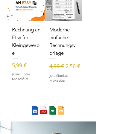
Rechnung an
Moderne
Etsy für
einfache
Kleingewerb
Rechnungsv
e
orlage
Kaina
Įprastinė kaina
Pardavimo kaina
5,99 €
4,99 €
2,50 €
įskaičiuotas
įskaičiuotas
Mokesčiai
Mokesčiai