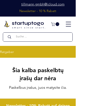
tillmann.gmbh@icloud.com
Newsletter - 10 % Rabatt
startuptogo
smart since start.
Ratgeber
Šia kalba paskelbtų
įrašų dar nėra
Paskelbus įrašus, juos matysite čia.
Newsletter - 10% Rabatt auf deinen