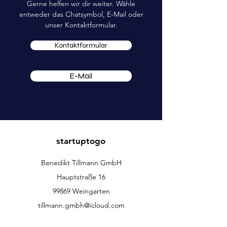
Gerne helfen wir dir weiter. Wähle
entweder das Chatsymbol, E-Mail oder
unser Kontaktformular.
Kontaktformular
E-Mail
startuptogo
Benedikt Tillmann GmbH
Hauptstraße 16
99869 Weingarten
tillmann.gmbh@icloud.com