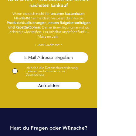
nächsten Einkauf
Wenn du dich nicht für
unseren kostenlosen
Newsletter
anmeldest, verpasst du Infos zu
Produktaktualisierungen, neuen Ratgeberbeiträgen
und Rabattaktionen
. Deine Einwilligung kannst du
jederzeit widerrufen. Du erhältst ungefähr fünf E-
Mails im Jahr.
E-Mail-Adresse
Ich habe die Datenschutzerklärung
gelesen und stimme ihr zu.
Datenschutz
Anmelden
Hast du Fragen oder Wünsche?