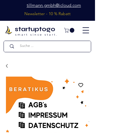
tillmann.gmbh@icloud.com
Newsletter - 10 % Rabatt
startuptogo
smart since start.