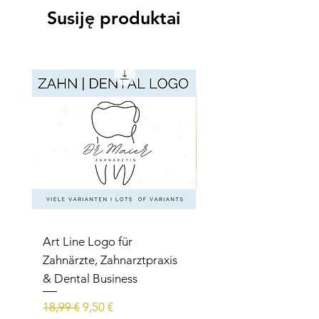
Susiję produktai
Art Line Logo für
Art Line Logo für
Zahnärzte, Zahnarztpraxis
Reittherapie,
& Dental Business
Reitpädagogik, Reitl
Įprastinė kaina
Pardavimo kaina
Įprastinė kaina
18,99 €
9,50 €
15,99 €