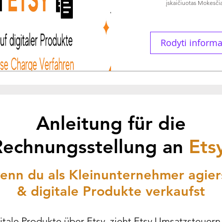
įskaičiuotas Mokesčia
Rodyti informa
Anleitung für die
Rechnungsstellung an
Ets
enn du als Kleinunternehmer agier
& digitale Produkte verkaufst
itale Produkte über Etsy, zieht Etsy Umsatzsteuern