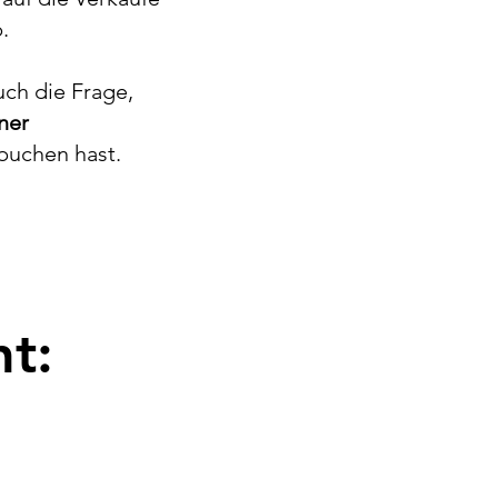
.
uch die Frage,
ner
rbuchen hast.
t: