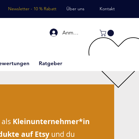
Newsletter - 10 % Rabatt
Über uns
Kontakt
Anmelden
ewertungen
Ratgeber
Kleinunternehmer*in
 als
dukte auf Etsy
und du