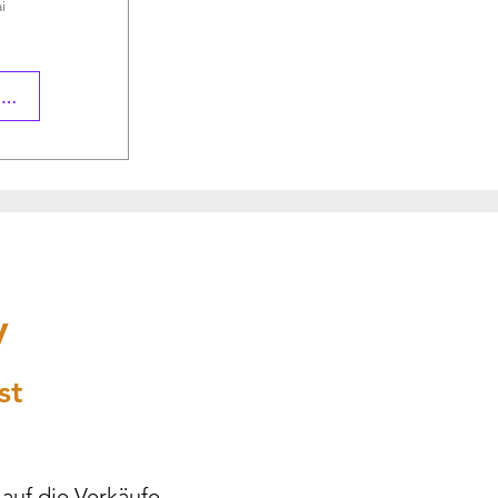
i
ciją
y
st
 auf die Verkäufe