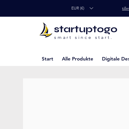
EUR (€)
til
startuptogo
smart since start.
Start
Alle Produkte
Digitale De