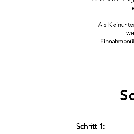
Als Kleinunte
wi
Einnahmenüb
S
Schritt 1: