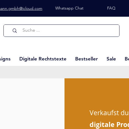
Whatsapp Chat
FAQ
lmann.gmbh@icloud.com
Whatsapp Chat
signs
Digitale Rechtstexte
Bestseller
Sale
B
Verkaufst du
digitale Pro