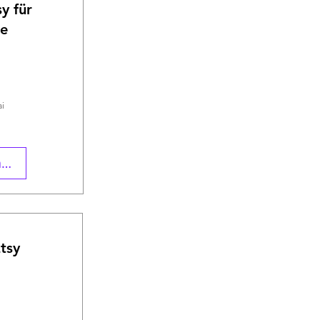
y für
be
na
ai
ciją
tsy
na