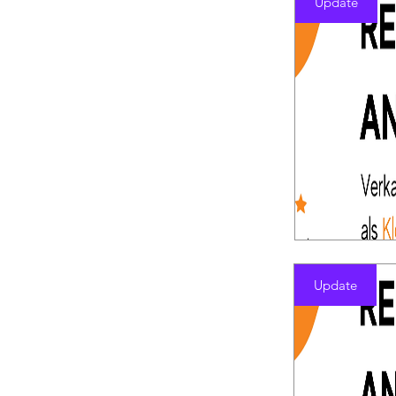
Update
Update