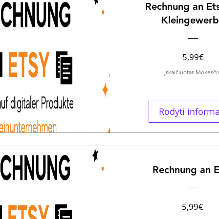
Rechnung an Ets
Kleingewer
Kai
5,99€
įskaičiuotas Mokesči
Rodyti informa
Rechnung an E
Kai
5,99€