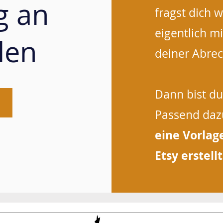
g an
fragst dich w
eigentlich m
llen
deiner Abre
Dann bist du 
Passend dazu
eine Vorlag
Etsy erstellt