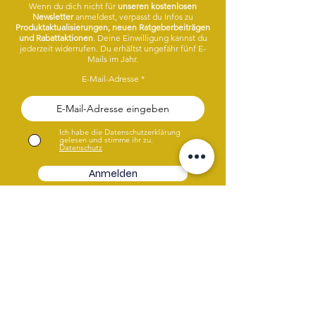
Wenn du dich nicht für
unseren kostenlosen
Newsletter
anmeldest, verpasst du Infos zu
Produktaktualisierungen, neuen Ratgeberbeiträgen
und Rabattaktionen
. Deine Einwilligung kannst du
jederzeit widerrufen. Du erhältst ungefähr fünf E-
Mails im Jahr.
E-Mail-Adresse
Ich habe die Datenschutzerklärung
gelesen und stimme ihr zu.
Datenschutz
Anmelden
Hast du Fragen oder Wünsche?
Gerne helfen wir dir weiter. Wähle
entweder das Chatsymbol, E-Mail oder