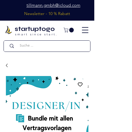
tillmann.gmbh@icloud.com
Newsletter - 10 % Rabatt
startuptogo
smart since start.