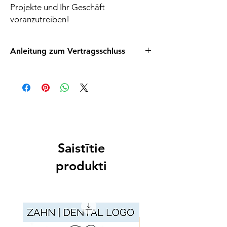
Projekte und Ihr Geschäft
voranzutreiben!
Anleitung zum Vertragsschluss
Hier
erfahren Sie, wie Sie mit diesen
Rechtstexten per E-Mail rechtssicher einen
Vertrag schließen können.
https://www.startuptogo.org/post/selbststa
endig-machen-designer
Saistītie
produkti