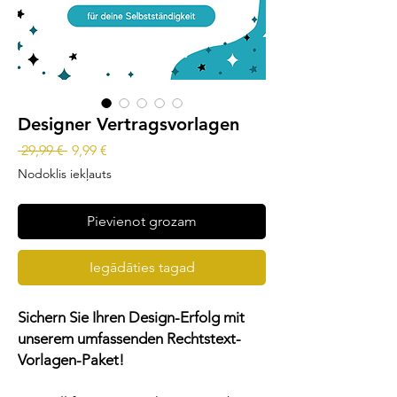
Designer Vertragsvorlagen
Parastā
Izpārdošanas
 29,99 € 
9,99 €
cena
cena
Nodoklis iekļauts
Pievienot grozam
Iegādāties tagad
Sichern Sie Ihren Design-Erfolg mit
unserem umfassenden Rechtstext-
Vorlagen-Paket!