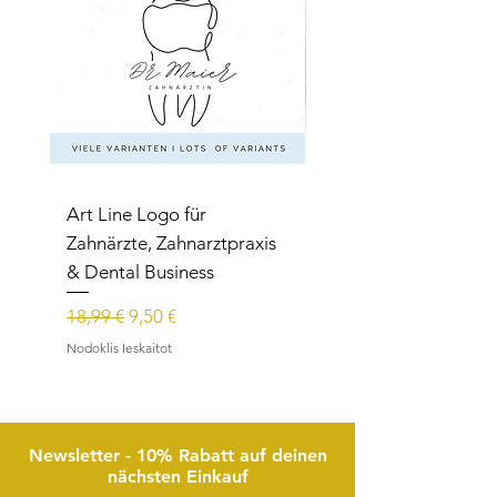
Art Line Logo für
Art Line Logo für
Zahnärzte, Zahnarztpraxis
Reittherapie,
& Dental Business
Reitpädagogik, Reitl
Parastā cena
Izpārdošanas cena
Parastā cena
18,99 €
9,50 €
15,99 €
Nodoklis Ieskaitot
Nodoklis Ieskaitot
Newsletter - 10% Rabatt auf deinen
nächsten Einkauf