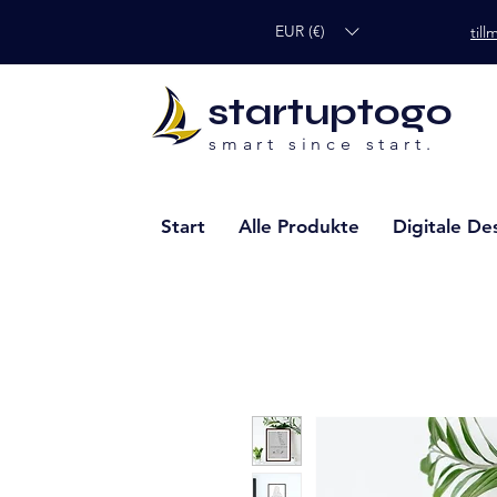
EUR (€)
til
startuptogo
smart since start.
Start
Alle Produkte
Digitale De