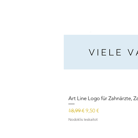
Art Line Logo für Zahnärzte, Z
Parastā cena
Izpārdošanas cena
18,99 €
9,50 €
Nodoklis Ieskaitot