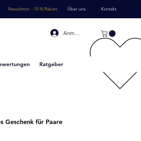
Newsletter - 10 % Rabatt
Über uns
Kontakt
Anmelden
ewertungen
Ratgeber
es Geschenk für Paare
došanas