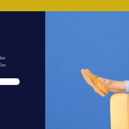
das
ar.